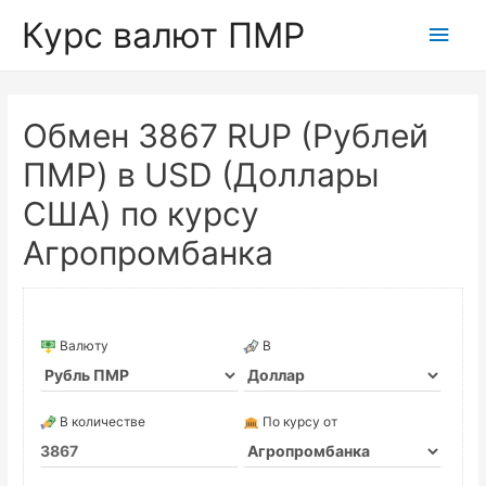
Курс валют ПМР
Глав
мен
Обмен 3867 RUP (Рублей
ПМР) в USD (Доллары
США) по курсу
Агропромбанка
Валюту
В
В количестве
По курсу от