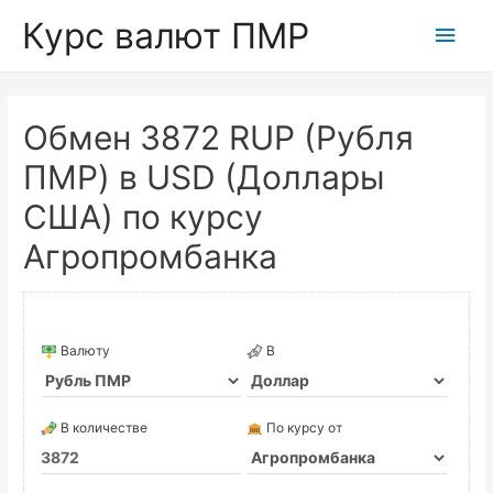
Курс валют ПМР
Глав
мен
Обмен 3872 RUP (Рубля
ПМР) в USD (Доллары
США) по курсу
Агропромбанка
Валюту
В
В количестве
По курсу от