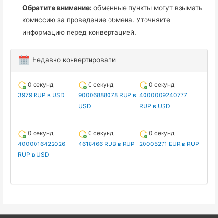
Обратите внимание:
обменные пункты могут взымать
комиссию за проведение обмена. Уточняйте
информацию перед конвертацией.
Недавно конвертировали
0 секунд
0 секунд
0 секунд
3979 RUP в USD
90006888078 RUP в
4000009240777
USD
RUP в USD
0 секунд
0 секунд
0 секунд
4000016422026
4618466 RUB в RUP
20005271 EUR в RUP
RUP в USD