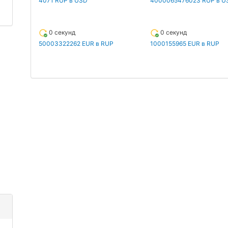
4071 RUP в USD
4000065476023 RUP в U
0 секунд
0 секунд
50003322262 EUR в RUP
1000155965 EUR в RUP