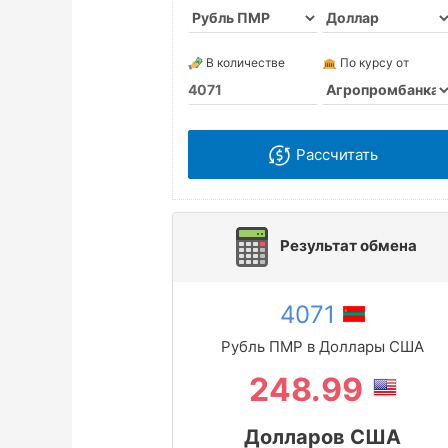
В количестве
По курсу от
Рассчитать
Результат обмена
4071
Рубль ПМР в Доллары США
248.99
Долларов США