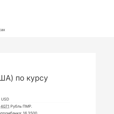
сах
ША) по курсу
в USD
а
4071
Рубль ПМР.
опромбанка:
16.3500
.