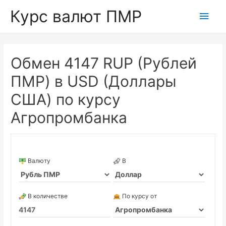
Курс валют ПМР
Глав
мен
Обмен 4147 RUP (Рублей
ПМР) в USD (Доллары
США) по курсу
Агропромбанка
Валюту
В
В количестве
По курсу от