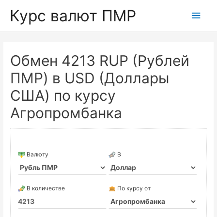
Курс валют ПМР
Глав
мен
Обмен 4213 RUP (Рублей
ПМР) в USD (Доллары
США) по курсу
Агропромбанка
Валюту
В
В количестве
По курсу от