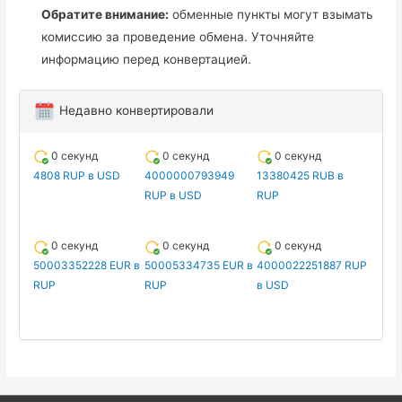
Обратите внимание:
обменные пункты могут взымать
комиссию за проведение обмена. Уточняйте
информацию перед конвертацией.
Недавно конвертировали
0 секунд
0 секунд
0 секунд
4808 RUP в USD
4000000793949
13380425 RUB в
RUP в USD
RUP
0 секунд
0 секунд
0 секунд
50003352228 EUR в
50005334735 EUR в
4000022251887 RUP
RUP
RUP
в USD