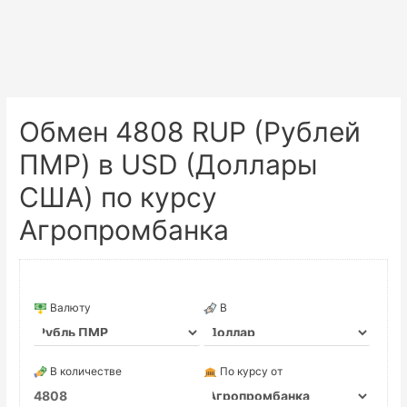
Обмен 4808 RUP (Рублей
ПМР) в USD (Доллары
США) по курсу
Агропромбанка
Валюту
В
В количестве
По курсу от