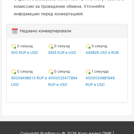
комиссию за проведение обмена. Уточняйте
информацию перед конвертацией.
Недавно конвертировали
0 секунд
0 секунд
0 секунд
500 RUP в USD
5925 EUR в USD
446828 USD в RUB
0 секунд
0 секунд
1 секунда
90008498013 RUP в
4000025477894
4000024881849
USD
RUP в USD
RUP в USD
Copyright RubPmr.ru © 2026
Курс валют ПМР
|