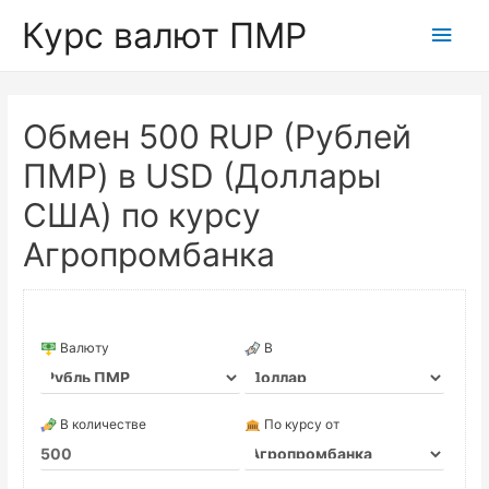
Курс валют ПМР
Глав
мен
Обмен 500 RUP (Рублей
ПМР) в USD (Доллары
США) по курсу
Агропромбанка
Валюту
В
В количестве
По курсу от