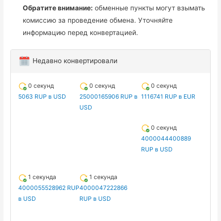
Обратите внимание:
обменные пункты могут взымать
комиссию за проведение обмена. Уточняйте
информацию перед конвертацией.
Недавно конвертировали
0 секунд
0 секунд
0 секунд
5063 RUP в USD
25000165906 RUP в
1116741 RUP в EUR
USD
0 секунд
4000044400889
RUP в USD
1 секунда
1 секунда
4000055528962 RUP
4000047222866
в USD
RUP в USD