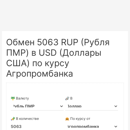
Обмен 5063 RUP (Рубля
ПМР) в USD (Доллары
США) по курсу
Агропромбанка
Валюту
В
В количестве
По курсу от