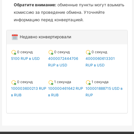
Обратите внимание:
обменные пункты могут взымать
комиссию за проведение обмена. Уточняйте
информацию перед конвертацией.
Недавно конвертировали
0 секунд
0 секунд
0 секунд
5100 RUP в USD
4000072444706
4000060613301
RUP в USD
RUP в USD
0 секунд
1 секунда
1 секунда
100003600213 RUP
100000461642 RUP
100001888715 USD в
в RUB
в RUB
RUP