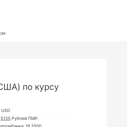
сах
США) по курсу
в USD
а
5135
Рублей ПМР.
опромбанка:
16.3500
.