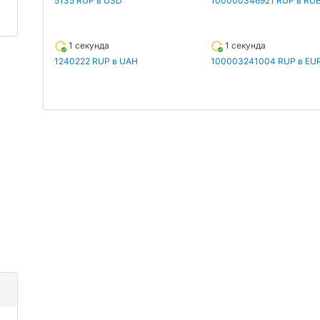
5135 RUP в USD
100000346921 RUP в RU
1 секунда
1 секунда
1240222 RUP в UAH
100003241004 RUP в EU