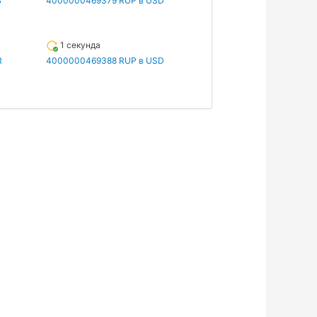
B
4000000469379 RUP в USD
1 секунда
R
4000000469388 RUP в USD