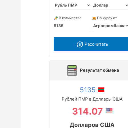
В количестве
По курсу от
Рассчитать
Результат обмена
5135
Рублей ПМР в Доллары США
314.07
Долларов США