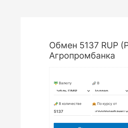
Обмен 5137 RUP (
Агропромбанка
Валюту
В
В количестве
По курсу от