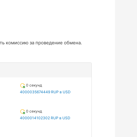
ть комиссию за проведение обмена.
0 секунд
4000035674449 RUP в USD
0 секунд
4000014102302 RUP в USD