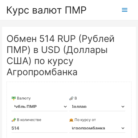
Курс валют ПМР
Глав
мен
Обмен 514 RUP (Рублей
ПМР) в USD (Доллары
США) по курсу
Агропромбанка
Валюту
В
В количестве
По курсу от