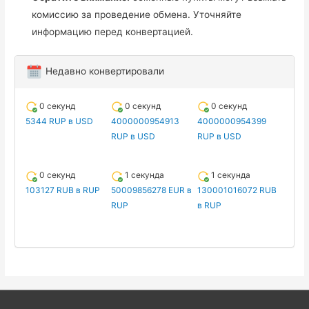
комиссию за проведение обмена. Уточняйте
информацию перед конвертацией.
Недавно конвертировали
0 секунд
0 секунд
0 секунд
5344 RUP в USD
4000000954913
4000000954399
RUP в USD
RUP в USD
0 секунд
1 секунда
1 секунда
103127 RUB в RUP
50009856278 EUR в
130001016072 RUB
RUP
в RUP