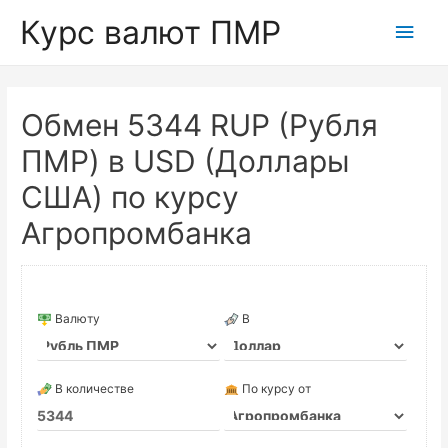
Курс валют ПМР
Глав
мен
Обмен 5344 RUP (Рубля
ПМР) в USD (Доллары
США) по курсу
Агропромбанка
Валюту
В
В количестве
По курсу от