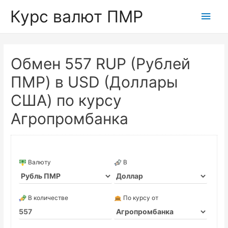
Курс валют ПМР
Глав
мен
Обмен 557 RUP (Рублей
ПМР) в USD (Доллары
США) по курсу
Агропромбанка
Валюту
В
В количестве
По курсу от