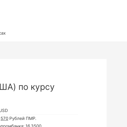
сах
ША) по курсу
 USD
а
570
Рублей ПМР.
опромбанка:
16.3500
.