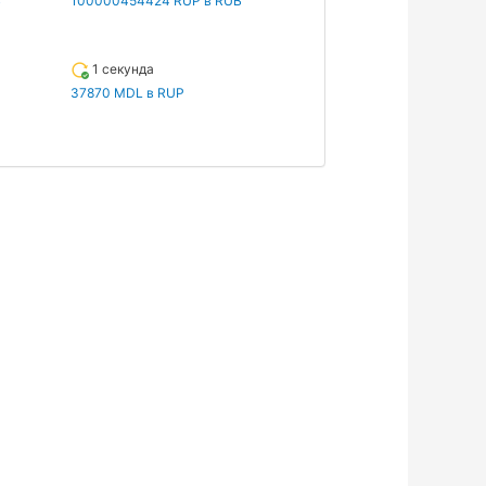
B
100000454424 RUP в RUB
1 секунда
37870 MDL в RUP