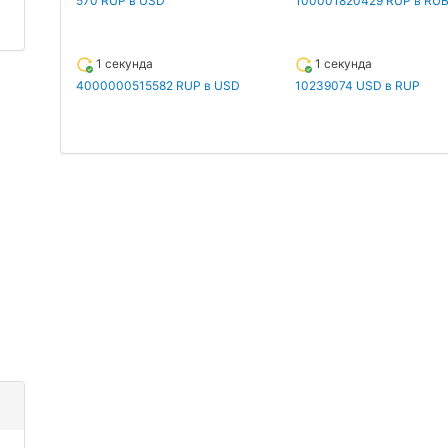
570 RUP в USD
100001820429 RUP в RU
1 секунда
1 секунда
4000000515582 RUP в USD
10239074 USD в RUP