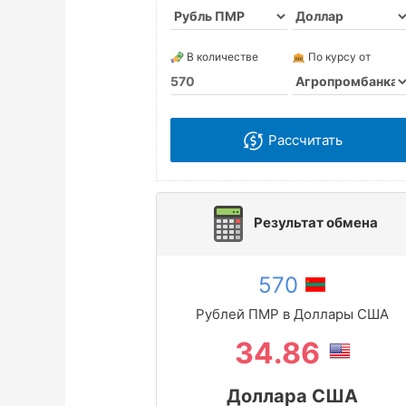
В количестве
По курсу от
Рассчитать
Результат обмена
570
Рублей ПМР в Доллары США
34.86
Доллара США