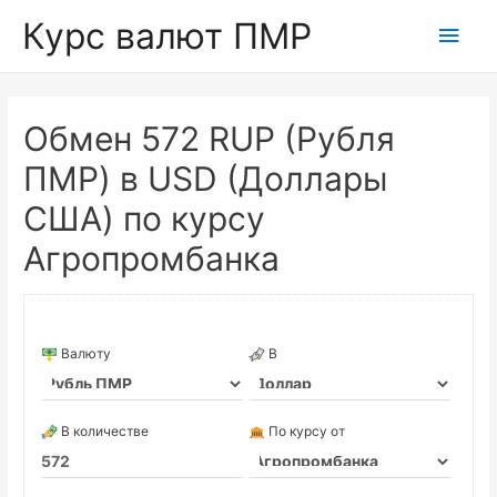
Курс валют ПМР
Глав
мен
Обмен 572 RUP (Рубля
ПМР) в USD (Доллары
США) по курсу
Агропромбанка
Валюту
В
В количестве
По курсу от