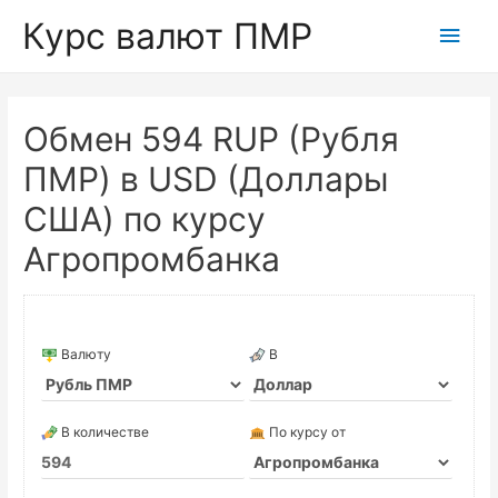
Курс валют ПМР
Глав
мен
Обмен 594 RUP (Рубля
ПМР) в USD (Доллары
США) по курсу
Агропромбанка
Валюту
В
В количестве
По курсу от