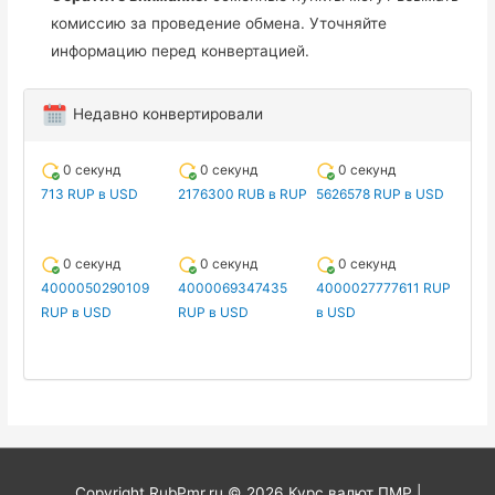
комиссию за проведение обмена. Уточняйте
информацию перед конвертацией.
Недавно конвертировали
0 секунд
0 секунд
0 секунд
713 RUP в USD
2176300 RUB в RUP
5626578 RUP в USD
0 секунд
0 секунд
0 секунд
4000050290109
4000069347435
4000027777611 RUP
RUP в USD
RUP в USD
в USD
Copyright RubPmr.ru © 2026
Курс валют ПМР
|