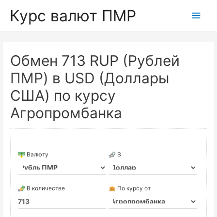
Курс валют ПМР
Глав
мен
Обмен 713 RUP (Рублей
ПМР) в USD (Доллары
США) по курсу
Агропромбанка
Валюту
В
В количестве
По курсу от