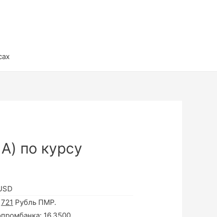
сах
А) по курсу
 USD
а
721
Рубль ПМР.
опромбанка:
16.3500
.