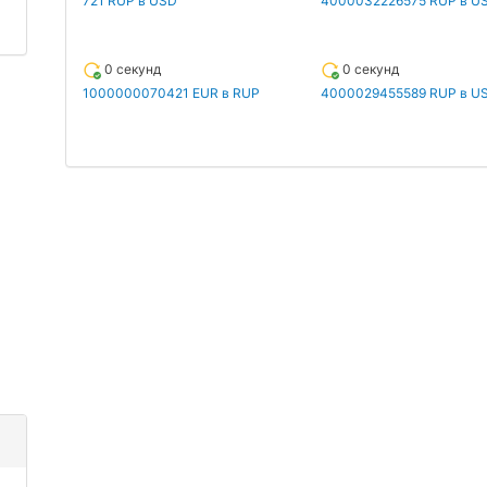
721 RUP в USD
4000032226575 RUP в U
0 секунд
0 секунд
1000000070421 EUR в RUP
4000029455589 RUP в U