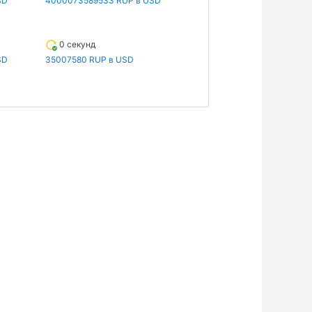
SD
4000073589533 RUP в USD
0 секунд
SD
35007580 RUP в USD