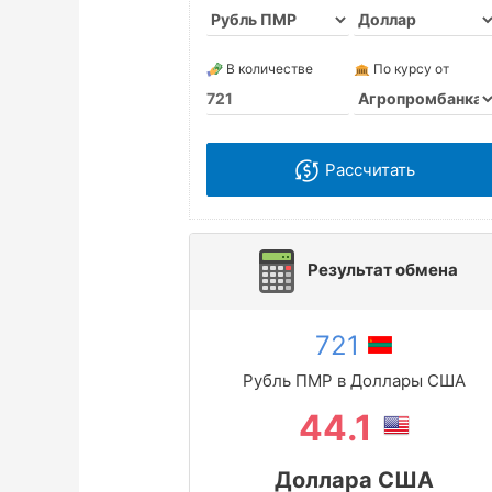
В количестве
По курсу от
Рассчитать
Результат обмена
721
Рубль ПМР в Доллары США
44.1
Доллара США