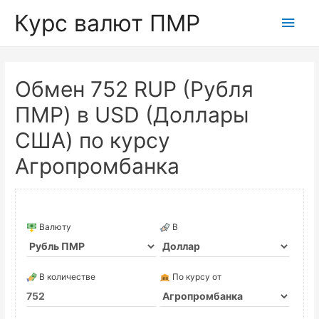
Курс валют ПМР
Глав
мен
Обмен 752 RUP (Рубля
ПМР) в USD (Доллары
США) по курсу
Агропромбанка
Валюту
В
В количестве
По курсу от