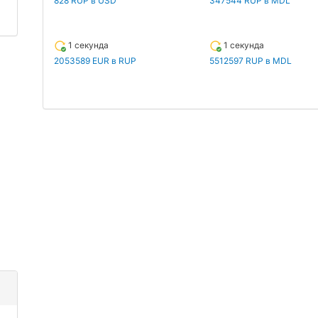
828 RUP в USD
347544 RUP в MDL
1 секунда
1 секунда
2053589 EUR в RUP
5512597 RUP в MDL