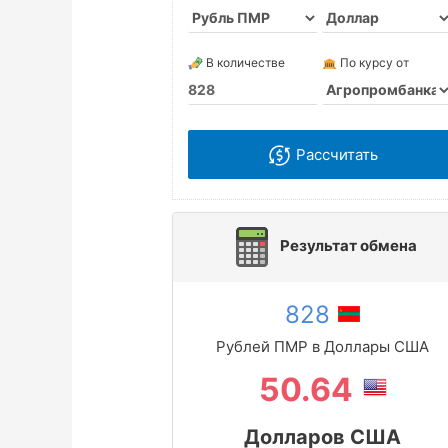
В количестве
По курсу от
Рассчитать
Результат обмена
828
Рублей ПМР в Доллары США
50.64
Долларов США