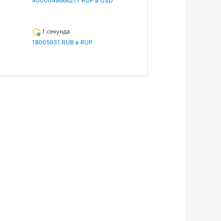
4000048666277 RUP в USD
1 секунда
18005931 RUB в RUP