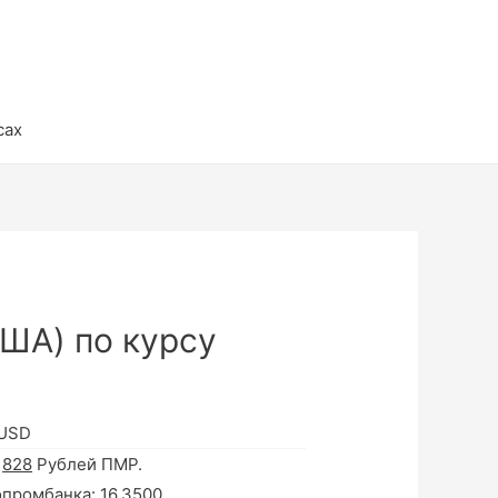
сах
ША) по курсу
 USD
а
828
Рублей ПМР.
опромбанка:
16.3500
.