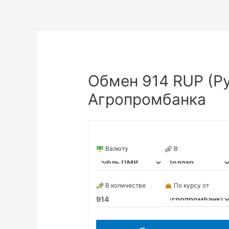
Обмен 914 RUP (Р
Агропромбанка
Валюту
В
В количестве
По курсу от