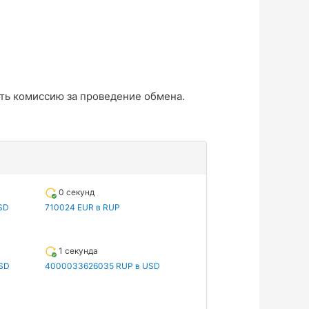
ть комиссию за проведение обмена.
0 секунд
SD
710024 EUR в RUP
1 секунда
SD
4000033626035 RUP в USD