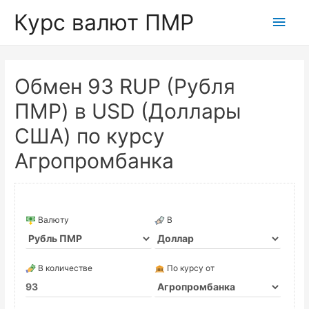
Курс валют ПМР
Глав
мен
Обмен 93 RUP (Рубля
ПМР) в USD (Доллары
США) по курсу
Агропромбанка
Валюту
В
В количестве
По курсу от