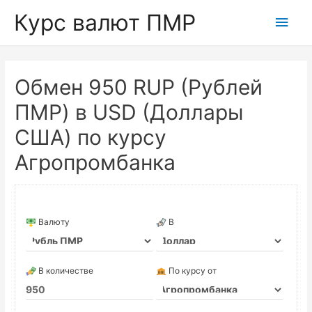
Курс валют ПМР
Глав
мен
Обмен 950 RUP (Рублей
ПМР) в USD (Доллары
США) по курсу
Агропромбанка
Валюту
В
В количестве
По курсу от