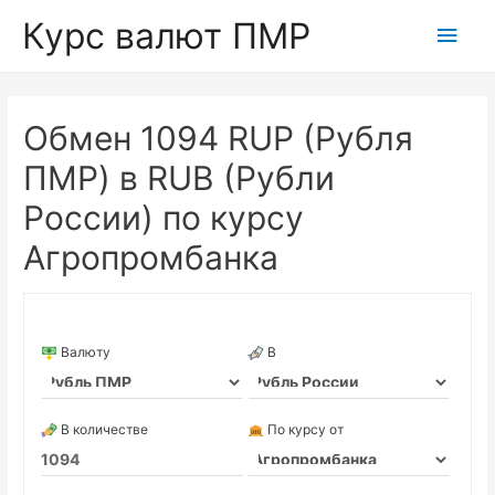
Курс валют ПМР
Глав
мен
Обмен 1094 RUP (Рубля
ПМР) в RUB (Рубли
России) по курсу
Агропромбанка
Валюту
В
В количестве
По курсу от