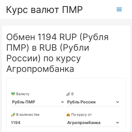
Курс валют ПМР
Глав
мен
Обмен 1194 RUP (Рубля
ПМР) в RUB (Рубли
России) по курсу
Агропромбанка
Валюту
В
В количестве
По курсу от