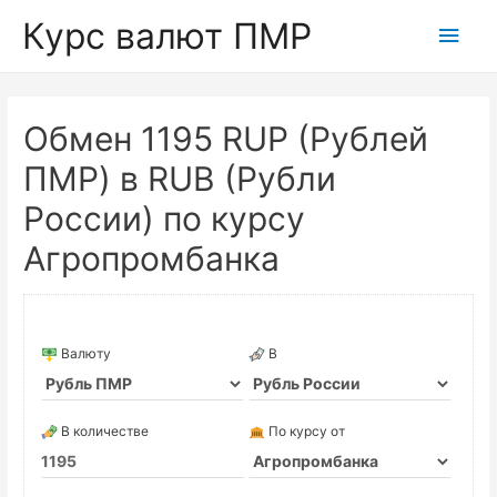
Курс валют ПМР
Глав
мен
Обмен 1195 RUP (Рублей
ПМР) в RUB (Рубли
России) по курсу
Агропромбанка
Валюту
В
В количестве
По курсу от