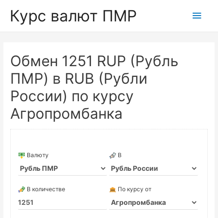
Курс валют ПМР
Глав
мен
Обмен 1251 RUP (Рубль
ПМР) в RUB (Рубли
России) по курсу
Агропромбанка
Валюту
В
В количестве
По курсу от