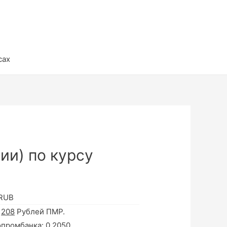
сах
ии) по курсу
 RUB
а
208
Рублей ПМР.
опромбанка:
0.2050
.