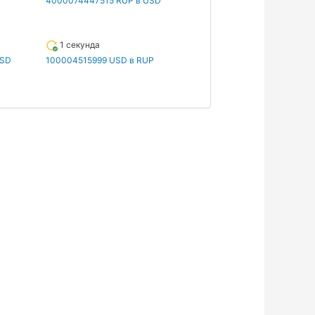
4000074447515 RUP в USD
1 секунда
USD
100004515999 USD в RUP