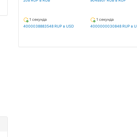
208 RUP в RUB
9048957 RUB в RUP
1 секунда
1 секунда
4000038883548 RUP в USD
4000000030848 RUP в 