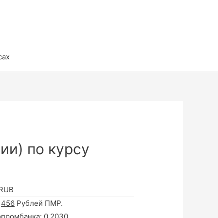
сах
ии) по курсу
 RUB
а
456
Рублей ПМР.
опромбанка:
0.2030
.