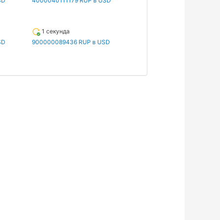
SD
4000040111179 RUP в USD
1 секунда
SD
900000089436 RUP в USD