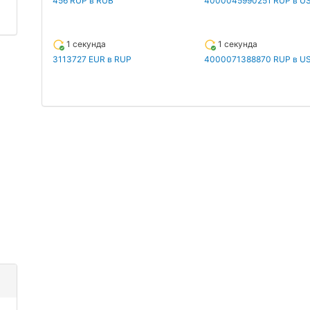
456 RUP в RUB
4000045990251 RUP в U
1 секунда
1 секунда
3113727 EUR в RUP
4000071388870 RUP в U