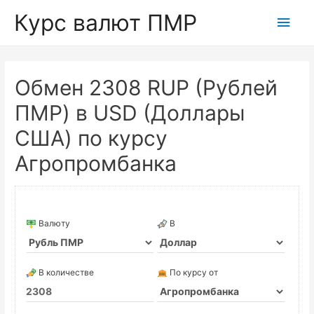
Курс валют ПМР
Глав
мен
Обмен 2308 RUP (Рублей
ПМР) в USD (Доллары
США) по курсу
Агропромбанка
Валюту
В
В количестве
По курсу от