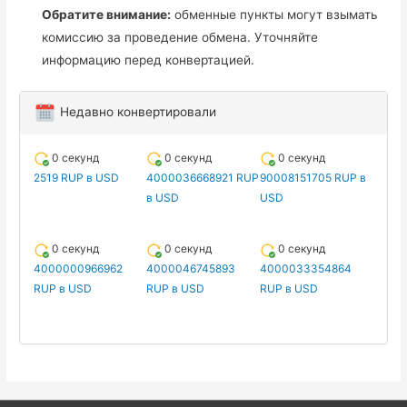
Обратите внимание:
обменные пункты могут взымать
комиссию за проведение обмена. Уточняйте
информацию перед конвертацией.
Недавно конвертировали
0 секунд
0 секунд
0 секунд
2519 RUP в USD
4000036668921 RUP
90008151705 RUP в
в USD
USD
0 секунд
0 секунд
0 секунд
4000000966962
4000046745893
4000033354864
RUP в USD
RUP в USD
RUP в USD