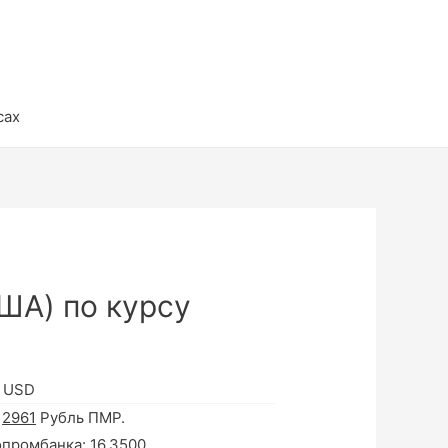
сах
ША) по курсу
в USD
а
2961
Рубль ПМР.
опромбанка:
16.3500
.