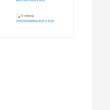
94511851 RUB в RUP
0 секунд
100006396839 RUP в EUR