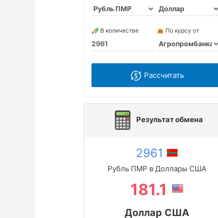
В количестве
По курсу от
Рассчитать
Результат обмена
2961
Рубль ПМР в Доллары США
181.1
Доллар США