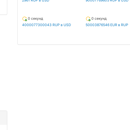
2961 RUP в USD
90007769605 RUP в USD
0 секунд
0 секунд
4000077300043 RUP в USD
50003876546 EUR в RUP