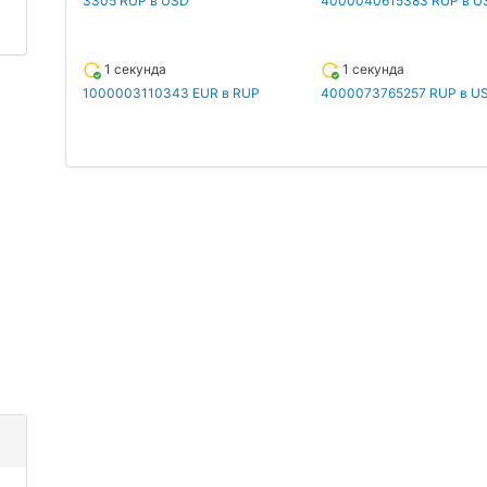
3305 RUP в USD
4000040615383 RUP в U
1 секунда
1 секунда
1000003110343 EUR в RUP
4000073765257 RUP в U