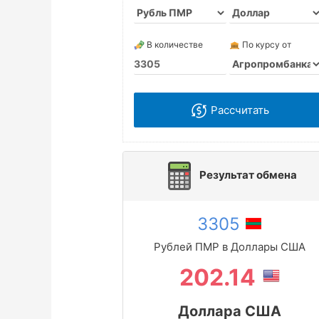
В количестве
По курсу от
Рассчитать
Результат обмена
3305
Рублей ПМР в Доллары США
202.14
Доллара США