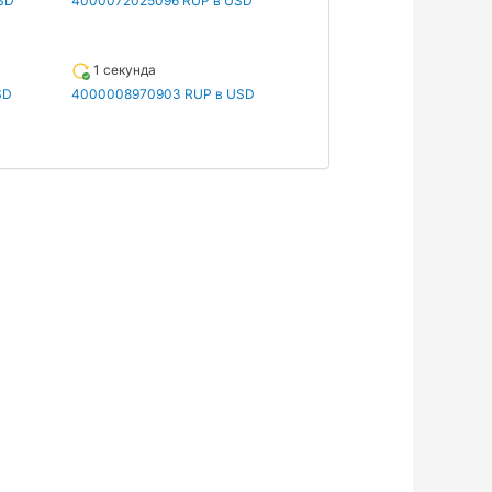
SD
4000072025096 RUP в USD
1 секунда
SD
4000008970903 RUP в USD