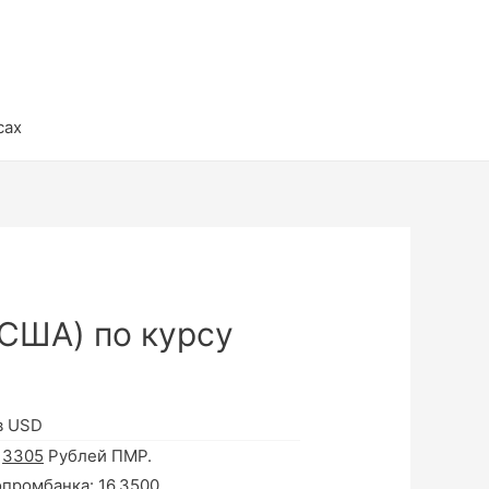
сах
США) по курсу
в USD
а
3305
Рублей ПМР.
опромбанка:
16.3500
.