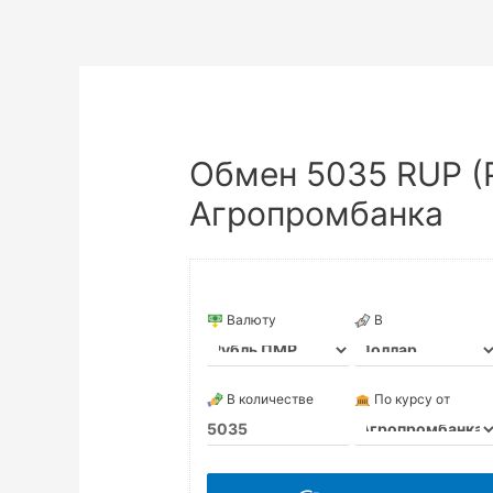
Обмен 5035 RUP (
Агропромбанка
Валюту
В
В количестве
По курсу от