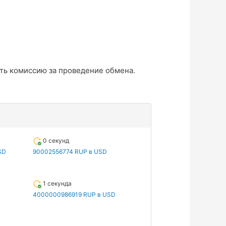
ть комиссию за проведение обмена.
0 секунд
SD
90002556774 RUP в USD
1 секунда
4000000986919 RUP в USD