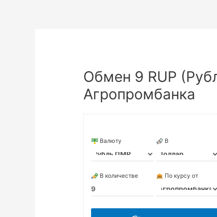
Обмен 9 RUP (Руб
Агропромбанка
Валюту
В
В количестве
По курсу от