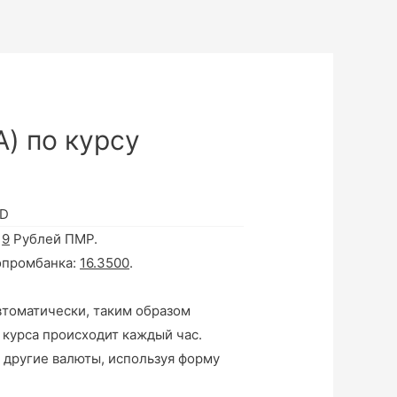
) по курсу
SD
а
9
Рублей ПМР.
опромбанка:
16.3500
.
втоматически, таким образом
 курса происходит каждый час.
 другие валюты, используя форму