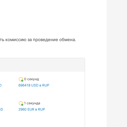
ть комиссию за проведение обмена.
0 секунд
D
696418 USD в RUP
1 секунда
SD
2960 EUR в RUP